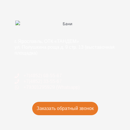
г. Ярославль, ОТК «ТАНДЕМ»
ул. Полушкина роща д. 9 стр. 13 (выставочная
площадка)
+7(4852) 68-55-67
+7(4852) 33-55-67
+79301295929 (Whatsapp)
Заказать обратный звонок