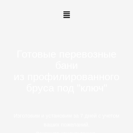
Меню
Готовые перевозные
бани
из профилированного
бруса под "ключ"
Изготовим и установим за 7 дней с учетом
ваших пожеланий.